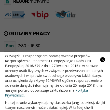
REGON:
110198110
GODZINY PRACY
Pon
7:30 - 15:30
Wt
7:30 - 15:30
W związku z rozpoczęciem obowiązywania przepisów
x
Rozporządzenia Parlamentu Europejskiego i Rady Unii
Europejskiej 2016/679 z dnia 27 kwietnia 2016 r. w sprawie
Śr
7:30 - 15:30
ochrony osób fizycznych w związku z przetwarzaniem danych
osobowych i w sprawie swobodnego przepływu takich danych
Czw
7:30 - 15:30
oraz uchylenia dyrektywy 95/46/WE ogólne rozporządzenie o
ochronie danych, informujemy, że od dnia 25 maja 2018 r. na
Pt
7:30 - 15:30
naszym portalu obowiązuje zaktualizowana
Polityka
Prywatności.
Na tej stronie wykorzystujemy ciasteczka (ang. cookies), dzięki
OFICJALNY SERWIS INTERNETOWY GMINY BIAŁOPOLE
którym nasz serwis może działać lepiej. W każdej chwili