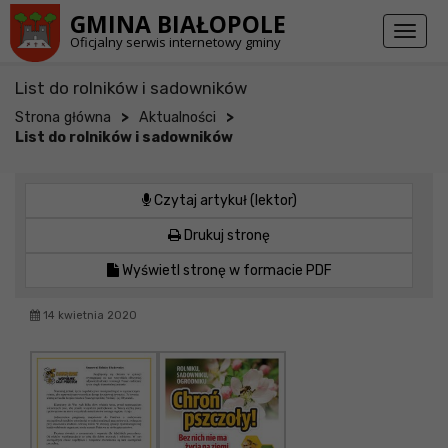
Przejdź do stopki strony
Przejdź do głównej treści strony
GMINA BIAŁOPOLE
Toggl
Oficjalny serwis internetowy gminy
naviga
List do rolników i sadowników
>
>
Strona główna
Aktualności
List do rolników i sadowników
Czytaj artykuł (lektor)
Drukuj stronę
Wyświetl stronę w formacie PDF
14 kwietnia 2020