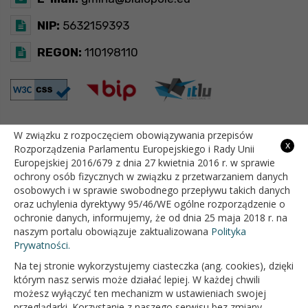
NIP:
5632159393
REGON:
110198110
W związku z rozpoczęciem obowiązywania przepisów
GODZINY PRACY
x
Rozporządzenia Parlamentu Europejskiego i Rady Unii
Europejskiej 2016/679 z dnia 27 kwietnia 2016 r. w sprawie
Pon
7:30 - 15:30
ochrony osób fizycznych w związku z przetwarzaniem danych
osobowych i w sprawie swobodnego przepływu takich danych
oraz uchylenia dyrektywy 95/46/WE ogólne rozporządzenie o
Wt
7:30 - 15:30
ochronie danych, informujemy, że od dnia 25 maja 2018 r. na
naszym portalu obowiązuje zaktualizowana
Polityka
Śr
7:30 - 15:30
Prywatności.
Czw
7:30 - 15:30
Na tej stronie wykorzystujemy ciasteczka (ang. cookies), dzięki
którym nasz serwis może działać lepiej. W każdej chwili
Pt
7:30 - 15:30
możesz wyłączyć ten mechanizm w ustawieniach swojej
przeglądarki. Korzystanie z naszego serwisu bez zmiany