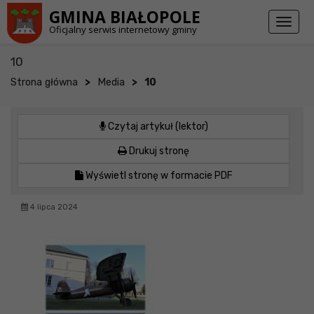
Przejdź do stopki strony
Przejdź do głównej treści strony
GMINA BIAŁOPOLE
Toggl
Oficjalny serwis internetowy gminy
naviga
10
>
>
Strona główna
Media
10
Czytaj artykuł (lektor)
Drukuj stronę
Wyświetl stronę w formacie PDF
4 lipca 2024