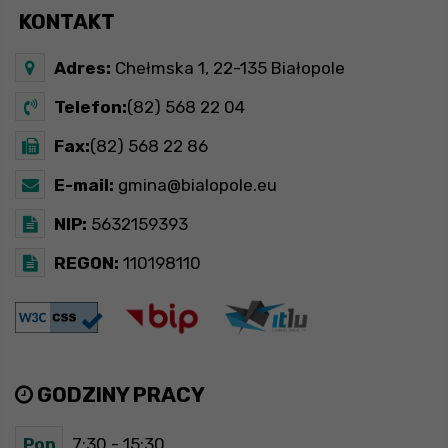
KONTAKT
Adres:
Chełmska 1, 22-135 Białopole
Telefon:
(82) 568 22 04
Fax:
(82) 568 22 86
E-mail:
gmina@bialopole.eu
NIP:
5632159393
REGON:
110198110
GODZINY PRACY
Pon
7:30 - 15:30