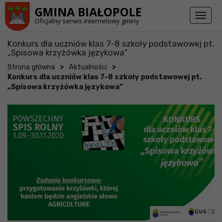
Przejdź do stopki strony
Przejdź do głównej treści strony
GMINA BIAŁOPOLE
Toggl
Oficjalny serwis internetowy gminy
naviga
Konkurs dla uczniów klas 7-8 szkoły podstawowej pt.
„Spisowa krzyżówka językowa”
>
>
Strona główna
Aktualności
Konkurs dla uczniów klas 7-8 szkoły podstawowej pt.
„Spisowa krzyżówka językowa”