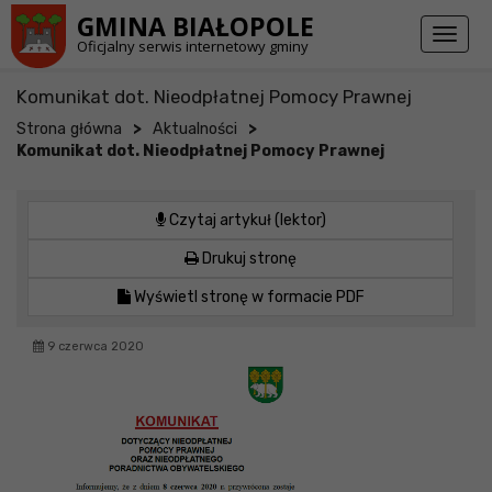
Przejdź do stopki strony
Przejdź do głównej treści strony
GMINA BIAŁOPOLE
Toggl
Oficjalny serwis internetowy gminy
naviga
Komunikat dot. Nieodpłatnej Pomocy Prawnej
>
>
Strona główna
Aktualności
Komunikat dot. Nieodpłatnej Pomocy Prawnej
Czytaj artykuł (lektor)
Drukuj stronę
Wyświetl stronę w formacie PDF
9 czerwca 2020