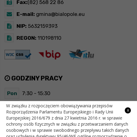
Fax:
(82) 568 22 86
E-mail:
gmina@bialopole.eu
NIP:
5632159393
REGON:
110198110
GODZINY PRACY
Pon
7:30 - 15:30
Wt
7:30 - 15:30
W związku z rozpoczęciem obowiązywania przepisów
x
Rozporządzenia Parlamentu Europejskiego i Rady Unii
Europejskiej 2016/679 z dnia 27 kwietnia 2016 r. w sprawie
Śr
7:30 - 15:30
ochrony osób fizycznych w związku z przetwarzaniem danych
osobowych i w sprawie swobodnego przepływu takich danych
Czw
7:30 - 15:30
oraz uchylenia dyrektywy 95/46/WE ogólne rozporządzenie o