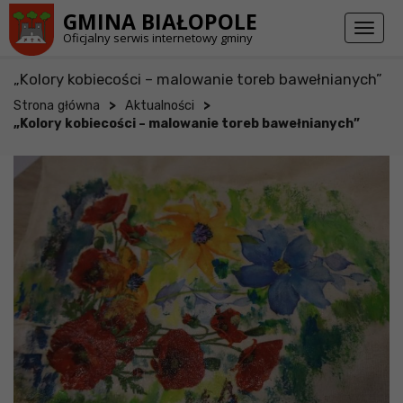
Przejdź do stopki strony
Przejdź do głównej treści strony
GMINA BIAŁOPOLE
Toggl
Oficjalny serwis internetowy gminy
naviga
„Kolory kobiecości – malowanie toreb bawełnianych”
>
>
Strona główna
Aktualności
„Kolory kobiecości – malowanie toreb bawełnianych”