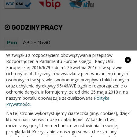
GODZINY PRACY
Pon
7:30 - 15:30
Wt
7:30 - 15:30
W związku z rozpoczęciem obowiązywania przepisów
x
Rozporządzenia Parlamentu Europejskiego i Rady Unii
Europejskiej 2016/679 z dnia 27 kwietnia 2016 r. w sprawie
Śr
7:30 - 15:30
ochrony osób fizycznych w związku z przetwarzaniem danych
osobowych i w sprawie swobodnego przepływu takich danych
Czw
7:30 - 15:30
oraz uchylenia dyrektywy 95/46/WE ogólne rozporządzenie o
ochronie danych, informujemy, że od dnia 25 maja 2018 r. na
Pt
7:30 - 15:30
naszym portalu obowiązuje zaktualizowana
Polityka
Prywatności.
Na tej stronie wykorzystujemy ciasteczka (ang. cookies), dzięki
OFICJALNY SERWIS INTERNETOWY GMINY BIAŁOPOLE
którym nasz serwis może działać lepiej. W każdej chwili
możesz wyłączyć ten mechanizm w ustawieniach swojej
przeglądarki. Korzystanie z naszego serwisu bez zmiany