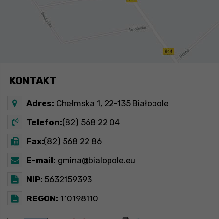
KONTAKT
Adres:
Chełmska 1, 22-135 Białopole
Telefon:
(82) 568 22 04
Fax:
(82) 568 22 86
E-mail:
gmina@bialopole.eu
NIP:
5632159393
REGON:
110198110