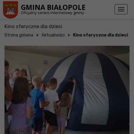
Przejdź do stopki strony
Przejdź do głównej treści strony
GMINA BIAŁOPOLE
Toggl
Oficjalny serwis internetowy gminy
naviga
Kino sferyczne dla dzieci
>
>
Strona główna
Aktualności
Kino sferyczne dla dzieci