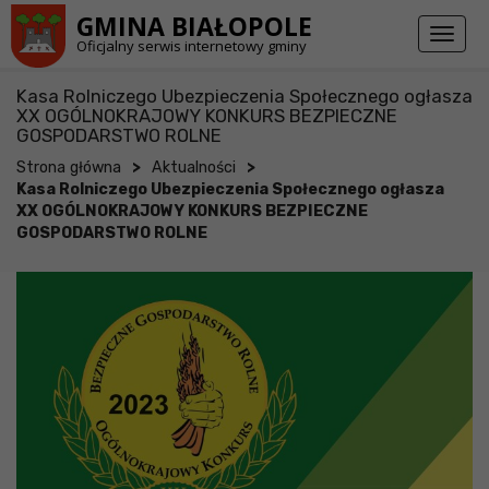
Przejdź do stopki strony
Przejdź do głównej treści strony
GMINA BIAŁOPOLE
Toggl
Oficjalny serwis internetowy gminy
naviga
Kasa Rolniczego Ubezpieczenia Społecznego ogłasza
XX OGÓLNOKRAJOWY KONKURS BEZPIECZNE
GOSPODARSTWO ROLNE
>
>
Strona główna
Aktualności
Kasa Rolniczego Ubezpieczenia Społecznego ogłasza
XX OGÓLNOKRAJOWY KONKURS BEZPIECZNE
GOSPODARSTWO ROLNE