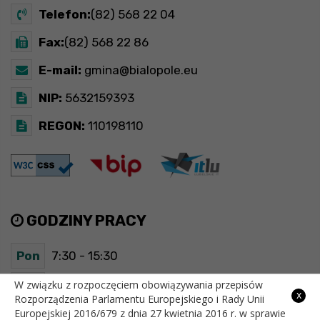
Telefon:
(82) 568 22 04
Fax:
(82) 568 22 86
E-mail:
gmina@bialopole.eu
NIP:
5632159393
REGON:
110198110
GODZINY PRACY
Pon
7:30 - 15:30
Wt
7:30 - 15:30
W związku z rozpoczęciem obowiązywania przepisów
x
Rozporządzenia Parlamentu Europejskiego i Rady Unii
Europejskiej 2016/679 z dnia 27 kwietnia 2016 r. w sprawie
Śr
7:30 - 15:30