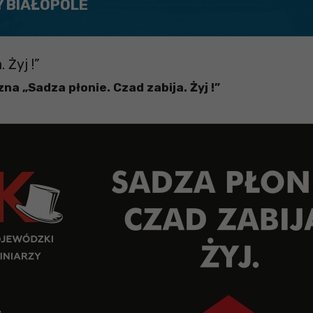
Y BIAŁOPOLE
 Żyj !”
a „Sadza płonie. Czad zabija. Żyj !”