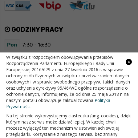
GODZINY PRACY
Pon
7:30 - 15:30
Wt
7:30 - 15:30
W związku z rozpoczęciem obowiązywania przepisów
x
Rozporządzenia Parlamentu Europejskiego i Rady Unii
Europejskiej 2016/679 z dnia 27 kwietnia 2016 r. w sprawie
Śr
7:30 - 15:30
ochrony osób fizycznych w związku z przetwarzaniem danych
osobowych i w sprawie swobodnego przepływu takich danych
Czw
7:30 - 15:30
oraz uchylenia dyrektywy 95/46/WE ogólne rozporządzenie o
ochronie danych, informujemy, że od dnia 25 maja 2018 r. na
Pt
7:30 - 15:30
naszym portalu obowiązuje zaktualizowana
Polityka
Prywatności.
Na tej stronie wykorzystujemy ciasteczka (ang. cookies), dzięki
OFICJALNY SERWIS INTERNETOWY GMINY BIAŁOPOLE
którym nasz serwis może działać lepiej. W każdej chwili
możesz wyłączyć ten mechanizm w ustawieniach swojej
przeglądarki. Korzystanie z naszego serwisu bez zmiany