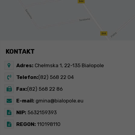
KONTAKT
Adres:
Chełmska 1, 22-135 Białopole
Telefon:
(82) 568 22 04
Fax:
(82) 568 22 86
E-mail:
gmina@bialopole.eu
NIP:
5632159393
REGON:
110198110