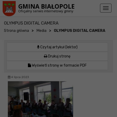
Przejdź do stopki strony
Przejdź do głównej treści strony
GMINA BIAŁOPOLE
Toggl
Oficjalny serwis internetowy gminy
naviga
OLYMPUS DIGITAL CAMERA
>
>
Strona główna
Media
OLYMPUS DIGITAL CAMERA
Czytaj artykuł (lektor)
Drukuj stronę
Wyświetl stronę w formacie PDF
4 lipca 2023