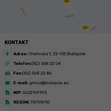
KONTAKT
Adres:
Chełmska 1, 22-135 Białopole
Telefon:
(82) 568 22 04
Fax:
(82) 568 22 86
E-mail:
gmina@bialopole.eu
NIP:
5632159393
REGON:
110198110