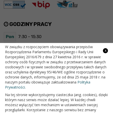
GODZINY PRACY
Pon
7:30 - 15:30
Wt
7:30 - 15:30
W związku z rozpoczęciem obowiązywania przepisów
x
Rozporządzenia Parlamentu Europejskiego i Rady Unii
Europejskiej 2016/679 z dnia 27 kwietnia 2016 r. w sprawie
Śr
7:30 - 15:30
ochrony osób fizycznych w związku z przetwarzaniem danych
osobowych i w sprawie swobodnego przepływu takich danych
Czw
7:30 - 15:30
oraz uchylenia dyrektywy 95/46/WE ogólne rozporządzenie o
ochronie danych, informujemy, że od dnia 25 maja 2018 r. na
Pt
7:30 - 15:30
naszym portalu obowiązuje zaktualizowana
Polityka
Prywatności.
Na tej stronie wykorzystujemy ciasteczka (ang. cookies), dzięki
OFICJALNY SERWIS INTERNETOWY GMINY BIAŁOPOLE
którym nasz serwis może działać lepiej. W każdej chwili
możesz wyłączyć ten mechanizm w ustawieniach swojej
przeglądarki. Korzystanie z naszego serwisu bez zmiany