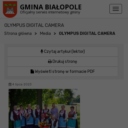
Przejdź do stopki strony
Przejdź do głównej treści strony
GMINA BIAŁOPOLE
Toggl
Oficjalny serwis internetowy gminy
naviga
OLYMPUS DIGITAL CAMERA
>
>
Strona główna
Media
OLYMPUS DIGITAL CAMERA
Czytaj artykuł (lektor)
Drukuj stronę
Wyświetl stronę w formacie PDF
4 lipca 2023