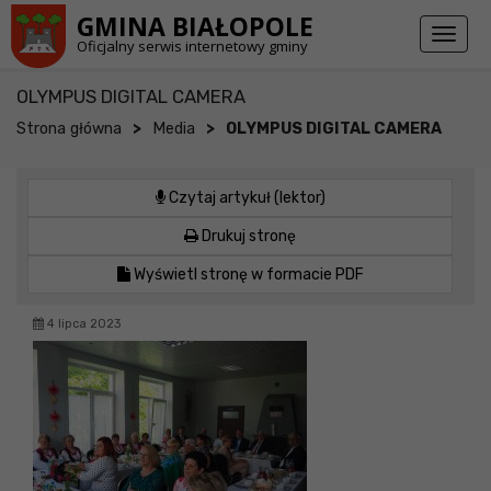
Przejdź do stopki strony
Przejdź do głównej treści strony
GMINA BIAŁOPOLE
Toggl
Oficjalny serwis internetowy gminy
naviga
OLYMPUS DIGITAL CAMERA
>
>
Strona główna
Media
OLYMPUS DIGITAL CAMERA
Czytaj artykuł (lektor)
Drukuj stronę
Wyświetl stronę w formacie PDF
4 lipca 2023