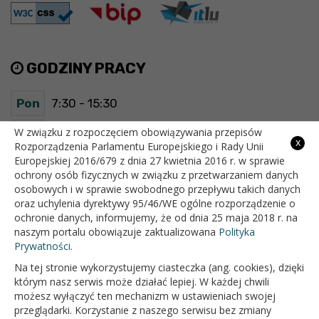
GODZINY PRACY
Pon
7:30 - 15:30
Wt
7:30 - 15:30
W związku z rozpoczęciem obowiązywania przepisów
x
Rozporządzenia Parlamentu Europejskiego i Rady Unii
Europejskiej 2016/679 z dnia 27 kwietnia 2016 r. w sprawie
Śr
7:30 - 15:30
ochrony osób fizycznych w związku z przetwarzaniem danych
osobowych i w sprawie swobodnego przepływu takich danych
Czw
7:30 - 15:30
oraz uchylenia dyrektywy 95/46/WE ogólne rozporządzenie o
ochronie danych, informujemy, że od dnia 25 maja 2018 r. na
Pt
7:30 - 15:30
naszym portalu obowiązuje zaktualizowana
Polityka
Prywatności.
Na tej stronie wykorzystujemy ciasteczka (ang. cookies), dzięki
OFICJALNY SERWIS INTERNETOWY GMINY BIAŁOPOLE
którym nasz serwis może działać lepiej. W każdej chwili
możesz wyłączyć ten mechanizm w ustawieniach swojej
przeglądarki. Korzystanie z naszego serwisu bez zmiany