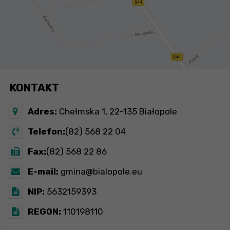
KONTAKT
Adres:
Chełmska 1, 22-135 Białopole
Telefon:
(82) 568 22 04
Fax:
(82) 568 22 86
E-mail:
gmina@bialopole.eu
NIP:
5632159393
REGON:
110198110