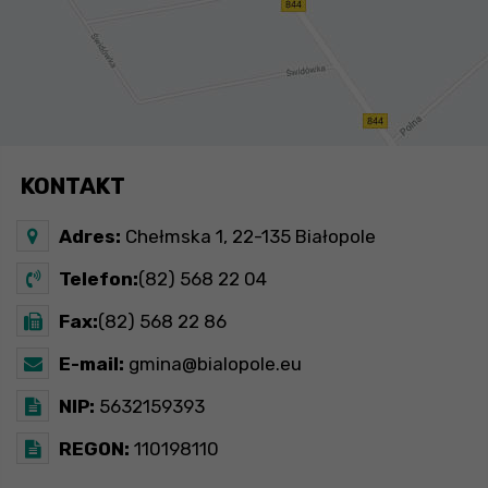
KONTAKT
Adres:
Chełmska 1, 22-135 Białopole
Telefon:
(82) 568 22 04
Fax:
(82) 568 22 86
E-mail:
gmina@bialopole.eu
NIP:
5632159393
REGON:
110198110