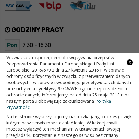
GODZINY PRACY
Pon
7:30 - 15:30
Wt
7:30 - 15:30
W związku z rozpoczęciem obowiązywania przepisów
x
Rozporządzenia Parlamentu Europejskiego i Rady Unii
Europejskiej 2016/679 z dnia 27 kwietnia 2016 r. w sprawie
Śr
7:30 - 15:30
ochrony osób fizycznych w związku z przetwarzaniem danych
osobowych i w sprawie swobodnego przepływu takich danych
Czw
7:30 - 15:30
oraz uchylenia dyrektywy 95/46/WE ogólne rozporządzenie o
ochronie danych, informujemy, że od dnia 25 maja 2018 r. na
Pt
7:30 - 15:30
naszym portalu obowiązuje zaktualizowana
Polityka
Prywatności.
Na tej stronie wykorzystujemy ciasteczka (ang. cookies), dzięki
OFICJALNY SERWIS INTERNETOWY GMINY BIAŁOPOLE
którym nasz serwis może działać lepiej. W każdej chwili
możesz wyłączyć ten mechanizm w ustawieniach swojej
przeglądarki. Korzystanie z naszego serwisu bez zmiany