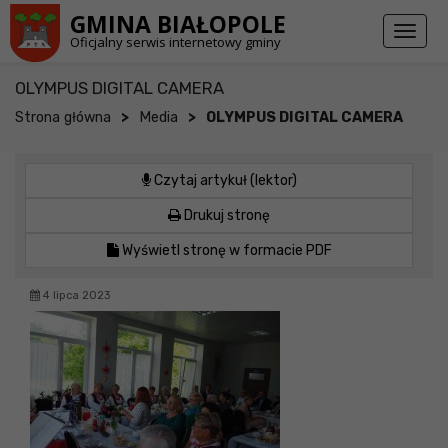
Przejdź do stopki strony
Przejdź do głównej treści strony
GMINA BIAŁOPOLE
Toggl
Oficjalny serwis internetowy gminy
naviga
OLYMPUS DIGITAL CAMERA
>
>
Strona główna
Media
OLYMPUS DIGITAL CAMERA
Czytaj artykuł (lektor)
Drukuj stronę
Wyświetl stronę w formacie PDF
4 lipca 2023