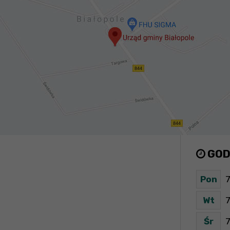
GOD
Pon
7
Wt
7
Śr
7