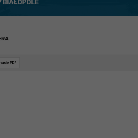
Y BIAŁOPOLE
ERA
rmacie PDF