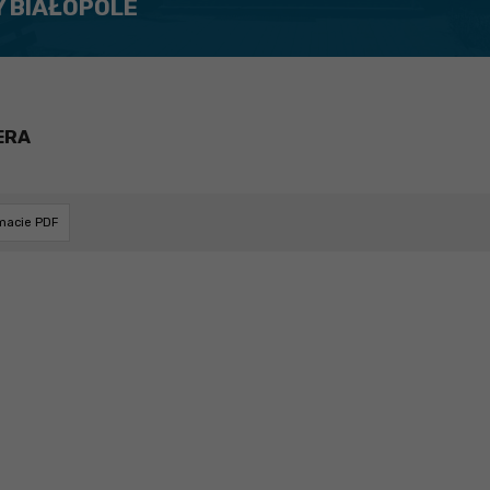
Y BIAŁOPOLE
ERA
rmacie PDF