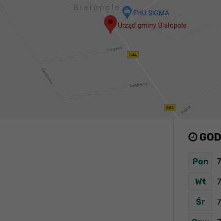
GOD
Pon
7
Wt
7
Śr
7