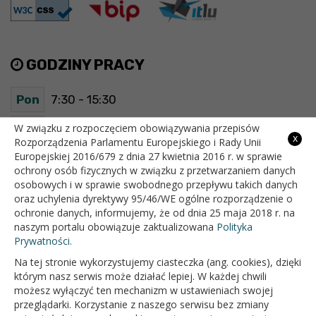
GODZINY PRACY
Pon
7:30 - 15:30
Wt
7:30 - 15:30
W związku z rozpoczęciem obowiązywania przepisów
x
Rozporządzenia Parlamentu Europejskiego i Rady Unii
Europejskiej 2016/679 z dnia 27 kwietnia 2016 r. w sprawie
Śr
7:30 - 15:30
ochrony osób fizycznych w związku z przetwarzaniem danych
osobowych i w sprawie swobodnego przepływu takich danych
Czw
7:30 - 15:30
oraz uchylenia dyrektywy 95/46/WE ogólne rozporządzenie o
ochronie danych, informujemy, że od dnia 25 maja 2018 r. na
Pt
7:30 - 15:30
naszym portalu obowiązuje zaktualizowana
Polityka
Prywatności.
Na tej stronie wykorzystujemy ciasteczka (ang. cookies), dzięki
OFICJALNY SERWIS INTERNETOWY GMINY BIAŁOPOLE
którym nasz serwis może działać lepiej. W każdej chwili
możesz wyłączyć ten mechanizm w ustawieniach swojej
przeglądarki. Korzystanie z naszego serwisu bez zmiany