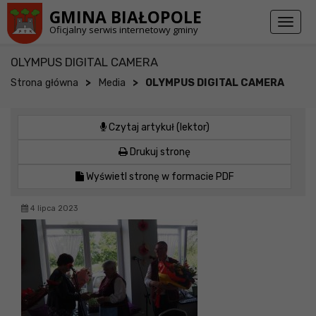
Przejdź do stopki strony
Przejdź do głównej treści strony
GMINA BIAŁOPOLE
Toggl
Oficjalny serwis internetowy gminy
naviga
OLYMPUS DIGITAL CAMERA
>
>
Strona główna
Media
OLYMPUS DIGITAL CAMERA
Czytaj artykuł (lektor)
Drukuj stronę
Wyświetl stronę w formacie PDF
4 lipca 2023