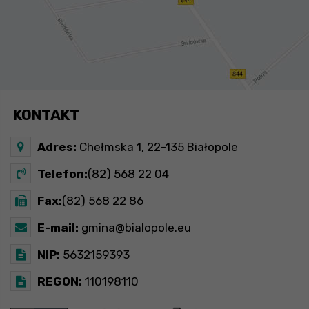
KONTAKT
Adres:
Chełmska 1, 22-135 Białopole
Telefon:
(82) 568 22 04
Fax:
(82) 568 22 86
E-mail:
gmina@bialopole.eu
NIP:
5632159393
REGON:
110198110