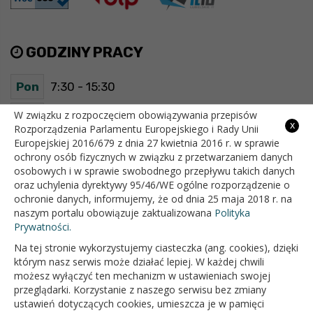
GODZINY PRACY
Pon
7:30 - 15:30
Wt
7:30 - 15:30
W związku z rozpoczęciem obowiązywania przepisów
x
Rozporządzenia Parlamentu Europejskiego i Rady Unii
Europejskiej 2016/679 z dnia 27 kwietnia 2016 r. w sprawie
Śr
7:30 - 15:30
ochrony osób fizycznych w związku z przetwarzaniem danych
osobowych i w sprawie swobodnego przepływu takich danych
Czw
7:30 - 15:30
oraz uchylenia dyrektywy 95/46/WE ogólne rozporządzenie o
ochronie danych, informujemy, że od dnia 25 maja 2018 r. na
Pt
7:30 - 15:30
naszym portalu obowiązuje zaktualizowana
Polityka
Prywatności.
Na tej stronie wykorzystujemy ciasteczka (ang. cookies), dzięki
OFICJALNY SERWIS INTERNETOWY GMINY BIAŁOPOLE
którym nasz serwis może działać lepiej. W każdej chwili
możesz wyłączyć ten mechanizm w ustawieniach swojej
przeglądarki. Korzystanie z naszego serwisu bez zmiany
ustawień dotyczących cookies, umieszcza je w pamięci