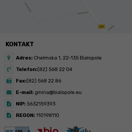
KONTAKT
Adres:
Chełmska 1, 22-135 Białopole
Telefon:
(82) 568 22 04
Fax:
(82) 568 22 86
E-mail:
gmina@bialopole.eu
NIP:
5632159393
REGON:
110198110