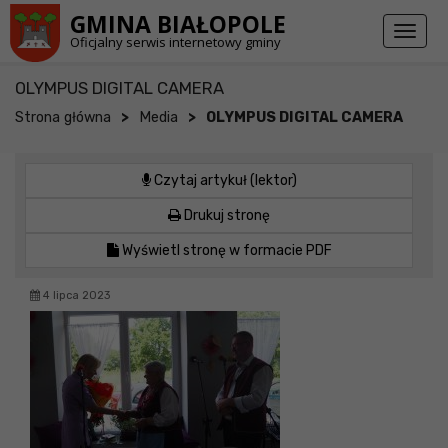
Przejdź do stopki strony
Przejdź do głównej treści strony
GMINA BIAŁOPOLE
Toggl
Oficjalny serwis internetowy gminy
naviga
OLYMPUS DIGITAL CAMERA
>
>
Strona główna
Media
OLYMPUS DIGITAL CAMERA
Czytaj artykuł (lektor)
Drukuj stronę
Wyświetl stronę w formacie PDF
4 lipca 2023