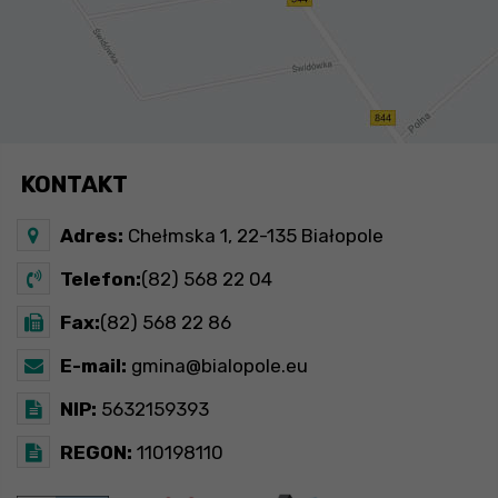
KONTAKT
Adres:
Chełmska 1, 22-135 Białopole
Telefon:
(82) 568 22 04
Fax:
(82) 568 22 86
E-mail:
gmina@bialopole.eu
NIP:
5632159393
REGON:
110198110