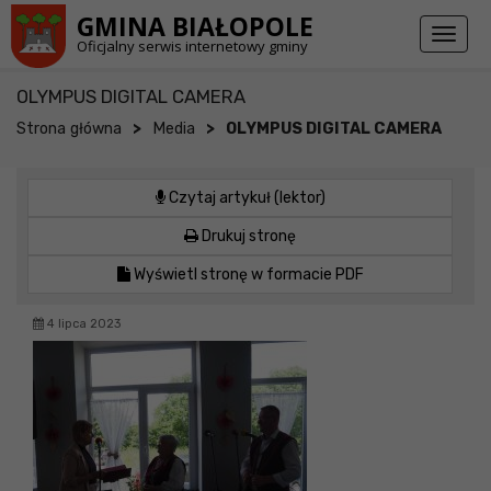
Przejdź do stopki strony
Przejdź do głównej treści strony
GMINA BIAŁOPOLE
Toggl
Oficjalny serwis internetowy gminy
naviga
OLYMPUS DIGITAL CAMERA
>
>
Strona główna
Media
OLYMPUS DIGITAL CAMERA
Czytaj artykuł (lektor)
Drukuj stronę
Wyświetl stronę w formacie PDF
4 lipca 2023