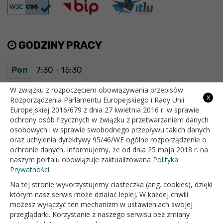
GODZINY PRACY
Pon
7:30 - 15:30
Wt
7:30 - 15:30
W związku z rozpoczęciem obowiązywania przepisów
x
Rozporządzenia Parlamentu Europejskiego i Rady Unii
Europejskiej 2016/679 z dnia 27 kwietnia 2016 r. w sprawie
Śr
7:30 - 15:30
ochrony osób fizycznych w związku z przetwarzaniem danych
osobowych i w sprawie swobodnego przepływu takich danych
Czw
7:30 - 15:30
oraz uchylenia dyrektywy 95/46/WE ogólne rozporządzenie o
ochronie danych, informujemy, że od dnia 25 maja 2018 r. na
Pt
7:30 - 15:30
naszym portalu obowiązuje zaktualizowana
Polityka
Prywatności.
Na tej stronie wykorzystujemy ciasteczka (ang. cookies), dzięki
OFICJALNY SERWIS INTERNETOWY GMINY BIAŁOPOLE
którym nasz serwis może działać lepiej. W każdej chwili
możesz wyłączyć ten mechanizm w ustawieniach swojej
przeglądarki. Korzystanie z naszego serwisu bez zmiany