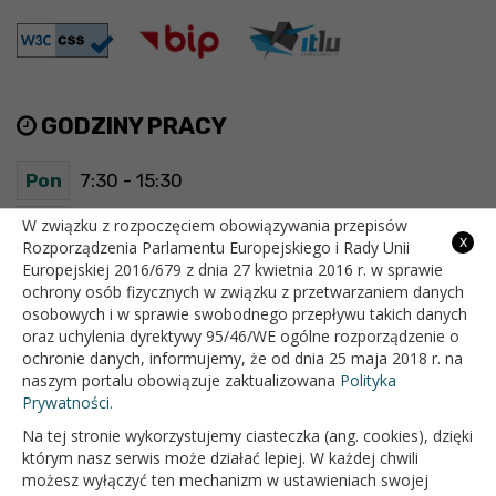
GODZINY PRACY
Pon
7:30 - 15:30
Wt
7:30 - 15:30
W związku z rozpoczęciem obowiązywania przepisów
x
Rozporządzenia Parlamentu Europejskiego i Rady Unii
Europejskiej 2016/679 z dnia 27 kwietnia 2016 r. w sprawie
Śr
7:30 - 15:30
ochrony osób fizycznych w związku z przetwarzaniem danych
osobowych i w sprawie swobodnego przepływu takich danych
Czw
7:30 - 15:30
oraz uchylenia dyrektywy 95/46/WE ogólne rozporządzenie o
ochronie danych, informujemy, że od dnia 25 maja 2018 r. na
Pt
7:30 - 15:30
naszym portalu obowiązuje zaktualizowana
Polityka
Prywatności.
Na tej stronie wykorzystujemy ciasteczka (ang. cookies), dzięki
OFICJALNY SERWIS INTERNETOWY GMINY BIAŁOPOLE
którym nasz serwis może działać lepiej. W każdej chwili
możesz wyłączyć ten mechanizm w ustawieniach swojej