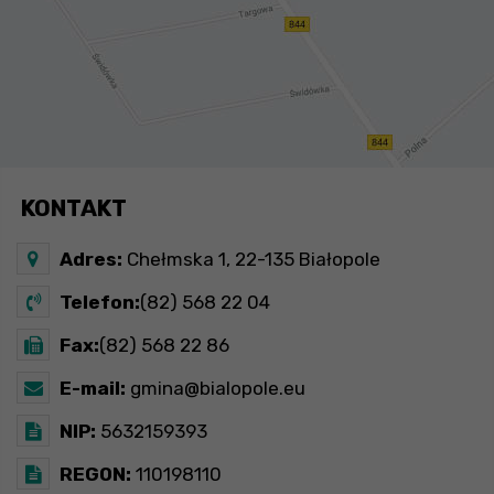
KONTAKT
Adres:
Chełmska 1, 22-135 Białopole
Telefon:
(82) 568 22 04
Fax:
(82) 568 22 86
E-mail:
gmina@bialopole.eu
NIP:
5632159393
REGON:
110198110