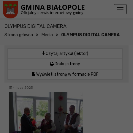
Przejdź do stopki strony
Przejdź do głównej treści strony
GMINA BIAŁOPOLE
Toggl
Oficjalny serwis internetowy gminy
naviga
OLYMPUS DIGITAL CAMERA
>
>
Strona główna
Media
OLYMPUS DIGITAL CAMERA
Czytaj artykuł (lektor)
Drukuj stronę
Wyświetl stronę w formacie PDF
4 lipca 2023