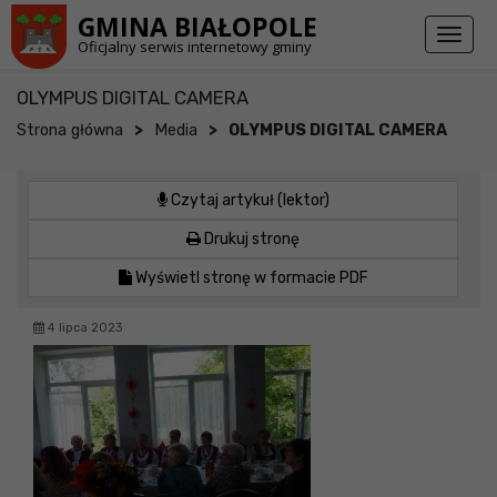
Przejdź do stopki strony
Przejdź do głównej treści strony
GMINA BIAŁOPOLE
Toggl
Oficjalny serwis internetowy gminy
naviga
OLYMPUS DIGITAL CAMERA
>
>
Strona główna
Media
OLYMPUS DIGITAL CAMERA
Czytaj artykuł (lektor)
Drukuj stronę
Wyświetl stronę w formacie PDF
4 lipca 2023