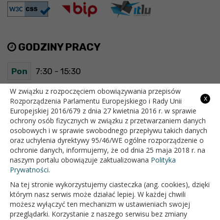
GODZINY PRACY
Pon
7:30 - 15:30
Wt
7:30 - 15:30
W związku z rozpoczęciem obowiązywania przepisów
x
Rozporządzenia Parlamentu Europejskiego i Rady Unii
Europejskiej 2016/679 z dnia 27 kwietnia 2016 r. w sprawie
Śr
7:30 - 15:30
ochrony osób fizycznych w związku z przetwarzaniem danych
osobowych i w sprawie swobodnego przepływu takich danych
Czw
7:30 - 15:30
oraz uchylenia dyrektywy 95/46/WE ogólne rozporządzenie o
ochronie danych, informujemy, że od dnia 25 maja 2018 r. na
Pt
7:30 - 15:30
naszym portalu obowiązuje zaktualizowana
Polityka
Prywatności.
Na tej stronie wykorzystujemy ciasteczka (ang. cookies), dzięki
OFICJALNY SERWIS INTERNETOWY GMINY BIAŁOPOLE
którym nasz serwis może działać lepiej. W każdej chwili
możesz wyłączyć ten mechanizm w ustawieniach swojej
przeglądarki. Korzystanie z naszego serwisu bez zmiany