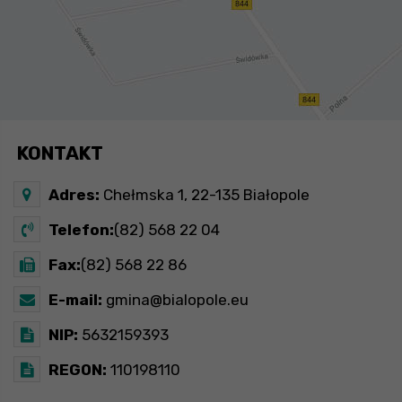
KONTAKT
Adres:
Chełmska 1, 22-135 Białopole
Telefon:
(82) 568 22 04
Fax:
(82) 568 22 86
E-mail:
gmina@bialopole.eu
NIP:
5632159393
REGON:
110198110