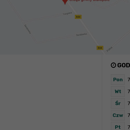
GOD
Pon
7
Wt
7
Śr
7
Czw
7
Pt
7