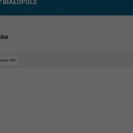
Y BIAŁOPOLE
ERA
rmacie PDF