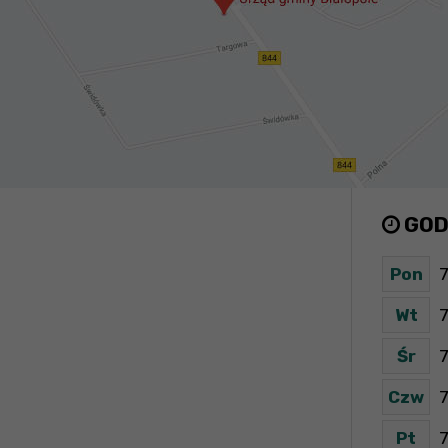
GOD
Pon
7
Wt
7
Śr
7
Czw
7
Pt
7