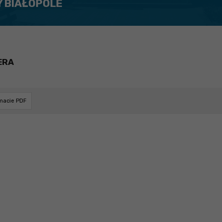
Y BIAŁOPOLE
ERA
rmacie PDF