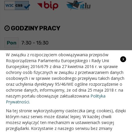
GODZINY PRACY
Pon
7:30 - 15:30
Wt
7:30 - 15:30
W związku z rozpoczęciem obowiązywania przepisów
x
Rozporządzenia Parlamentu Europejskiego i Rady Unii
Europejskiej 2016/679 z dnia 27 kwietnia 2016 r. w sprawie
Śr
7:30 - 15:30
ochrony osób fizycznych w związku z przetwarzaniem danych
osobowych i w sprawie swobodnego przepływu takich danych
Czw
7:30 - 15:30
oraz uchylenia dyrektywy 95/46/WE ogólne rozporządzenie o
ochronie danych, informujemy, że od dnia 25 maja 2018 r. na
Pt
7:30 - 15:30
naszym portalu obowiązuje zaktualizowana
Polityka
Prywatności.
Na tej stronie wykorzystujemy ciasteczka (ang. cookies), dzięki
OFICJALNY SERWIS INTERNETOWY GMINY BIAŁOPOLE
którym nasz serwis może działać lepiej. W każdej chwili
możesz wyłączyć ten mechanizm w ustawieniach swojej
przeglądarki. Korzystanie z naszego serwisu bez zmiany