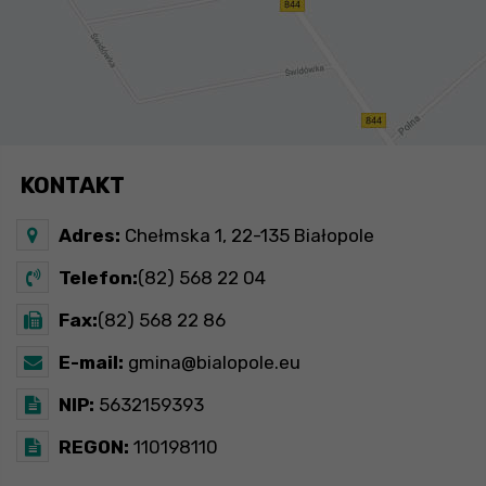
KONTAKT
Adres:
Chełmska 1, 22-135 Białopole
Telefon:
(82) 568 22 04
Fax:
(82) 568 22 86
E-mail:
gmina@bialopole.eu
NIP:
5632159393
REGON:
110198110