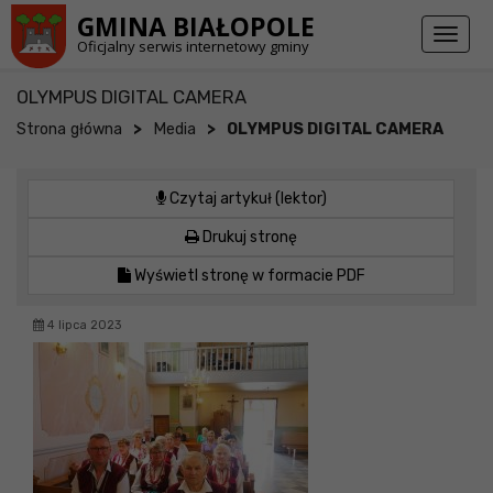
Przejdź do stopki strony
Przejdź do głównej treści strony
GMINA BIAŁOPOLE
Toggl
Oficjalny serwis internetowy gminy
naviga
OLYMPUS DIGITAL CAMERA
>
>
Strona główna
Media
OLYMPUS DIGITAL CAMERA
Czytaj artykuł (lektor)
Drukuj stronę
Wyświetl stronę w formacie PDF
4 lipca 2023