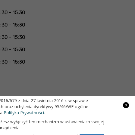
:30 - 15:30
:30 - 15:30
:30 - 15:30
:30 - 15:30
:30 - 15:30
16/679 z dnia 27 kwietnia 2016 r. w sprawie
x
h oraz uchylenia dyrektywy 95/46/WE ogólne
Projekt i wykonanie
na
Polityka Prywatności.
 możesz wyłączyć ten mechanizm w ustawieniach swojej
urządzenia.