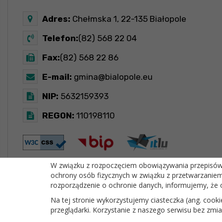
Adres:
Chełmska 1, 22-135 Białopole
Telefon:
(82) 568 22 04
Fax:
(82) 568 22 86
E-mail:
gmina@bialopole.eu
NIP:
5632159393
REGON:
110198110
W związku z rozpoczęciem obowiązywania przepisów R
ochrony osób fizycznych w związku z przetwarzanie
OFICJALNY SERWIS INTERNETOWY GMINY BIAŁOPOLE
rozporządzenie o ochronie danych, informujemy, że 
Na tej stronie wykorzystujemy ciasteczka (ang. cook
przeglądarki. Korzystanie z naszego serwisu bez zm