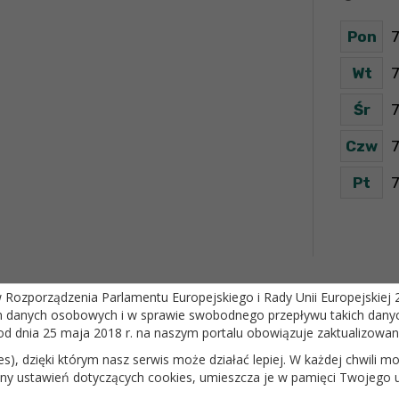
Pon
7
Wt
7
Śr
7
Czw
7
Pt
7
ozporządzenia Parlamentu Europejskiego i Rady Unii Europejskiej 20
m danych osobowych i w sprawie swobodnego przepływu takich danyc
od dnia 25 maja 2018 r. na naszym portalu obowiązuje zaktualizowa
ies), dzięki którym nasz serwis może działać lepiej. W każdej chwili
iany ustawień dotyczących cookies, umieszcza je w pamięci Twojego 