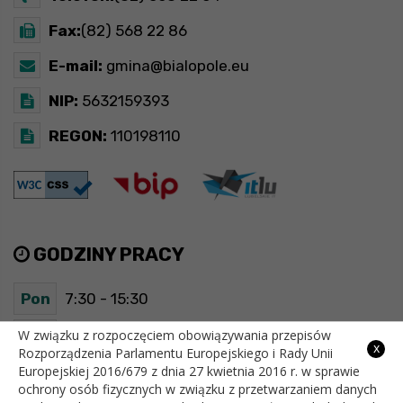
Fax:
(82) 568 22 86
E-mail:
gmina@bialopole.eu
NIP:
5632159393
REGON:
110198110
GODZINY PRACY
Pon
7:30 - 15:30
Wt
7:30 - 15:30
W związku z rozpoczęciem obowiązywania przepisów
x
Rozporządzenia Parlamentu Europejskiego i Rady Unii
Europejskiej 2016/679 z dnia 27 kwietnia 2016 r. w sprawie
Śr
7:30 - 15:30
ochrony osób fizycznych w związku z przetwarzaniem danych