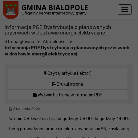
Przejdź do stopki strony
Przejdź do głównej treści strony
GMINA BIAŁOPOLE
Toggl
Oficjalny serwis internetowy gminy
naviga
Informacja PGE Dystrybucja o planowanych
przerwach w dostawie energii elektrycznej
>
>
Strona główna
Aktualności
Informacja PGE Dystrybucja o planowanych przerwach
w dostawie energii elektrycznej
Czytaj artykuł (lektor)
Drukuj stronę
Wyświetl stronę w formacie PDF
3 kwietnia 2026
W dniu 08 kwietnia br., od godziny 08:00 do godziny 14:00,
będą prowadzone prace eksploatacyjne w linii SN, zasilającej