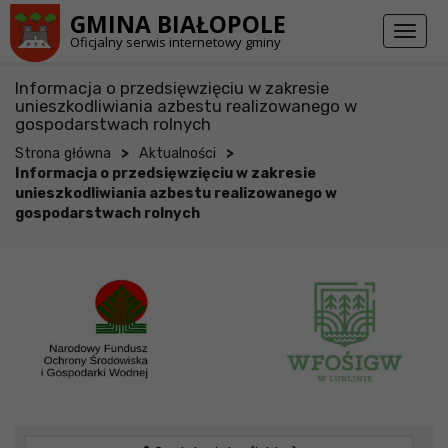
Przejdź do stopki strony
Przejdź do głównej treści strony
GMINA BIAŁOPOLE
Toggl
Oficjalny serwis internetowy gminy
naviga
Informacja o przedsięwzięciu w zakresie
unieszkodliwiania azbestu realizowanego w
gospodarstwach rolnych
>
>
Strona główna
Aktualności
Informacja o przedsięwzięciu w zakresie
unieszkodliwiania azbestu realizowanego w
gospodarstwach rolnych