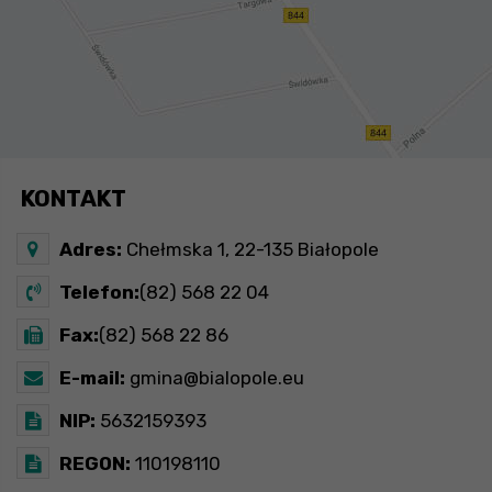
KONTAKT
Adres:
Chełmska 1, 22-135 Białopole
Telefon:
(82) 568 22 04
Fax:
(82) 568 22 86
E-mail:
gmina@bialopole.eu
NIP:
5632159393
REGON:
110198110