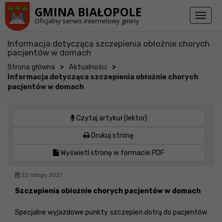
Przejdź do stopki strony
Przejdź do głównej treści strony
GMINA BIAŁOPOLE
Toggl
Oficjalny serwis internetowy gminy
naviga
Informacja dotycząca szczepienia obłożnie chorych
pacjentów w domach
>
>
Strona główna
Aktualności
Informacja dotycząca szczepienia obłożnie chorych
pacjentów w domach
Czytaj artykuł (lektor)
Drukuj stronę
Wyświetl stronę w formacie PDF
22 lutego 2021
Szczepienia obłożnie chorych pacjentów w domach
Specjalne wyjazdowe punkty szczepień dotrą do pacjentów