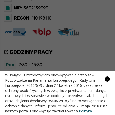
NIP:
5632159393
REGON:
110198110
GODZINY PRACY
Pon
7:30 - 15:30
Wt
7:30 - 15:30
W związku z rozpoczęciem obowiązywania przepisów
x
Rozporządzenia Parlamentu Europejskiego i Rady Unii
Europejskiej 2016/679 z dnia 27 kwietnia 2016 r. w sprawie
Śr
7:30 - 15:30
ochrony osób fizycznych w związku z przetwarzaniem danych
osobowych i w sprawie swobodnego przepływu takich danych
Czw
7:30 - 15:30
oraz uchylenia dyrektywy 95/46/WE ogólne rozporządzenie o
ochronie danych, informujemy, że od dnia 25 maja 2018 r. na
Pt
7:30 - 15:30
naszym portalu obowiązuje zaktualizowana
Polityka