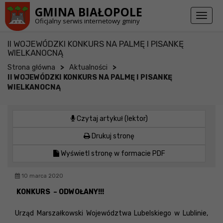
Przejdź do stopki strony
Przejdź do głównej treści strony
GMINA BIAŁOPOLE
Toggl
Oficjalny serwis internetowy gminy
naviga
II WOJEWÓDZKI KONKURS NA PALMĘ I PISANKĘ
WIELKANOCNĄ
>
>
Strona główna
Aktualności
II WOJEWÓDZKI KONKURS NA PALMĘ I PISANKĘ
WIELKANOCNĄ
Czytaj artykuł (lektor)
Drukuj stronę
Wyświetl stronę w formacie PDF
10 marca 2020
KONKURS – ODWOŁANY!!!
Urząd Marszałkowski Województwa Lubelskiego w Lublinie,