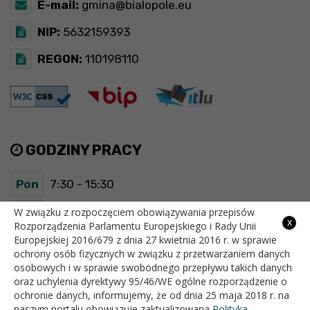
E-mail:
gmina@bialopole.eu
NIP:
5632159393
REGON:
110198110
GODZINY PRACY
Pon
7:30 - 15:30
Wt
7:30 - 15:30
W związku z rozpoczęciem obowiązywania przepisów
x
Rozporządzenia Parlamentu Europejskiego i Rady Unii
Europejskiej 2016/679 z dnia 27 kwietnia 2016 r. w sprawie
Śr
7:30 - 15:30
ochrony osób fizycznych w związku z przetwarzaniem danych
osobowych i w sprawie swobodnego przepływu takich danych
Czw
7:30 - 15:30
oraz uchylenia dyrektywy 95/46/WE ogólne rozporządzenie o
ochronie danych, informujemy, że od dnia 25 maja 2018 r. na
Pt
7:30 - 15:30
naszym portalu obowiązuje zaktualizowana
Polityka