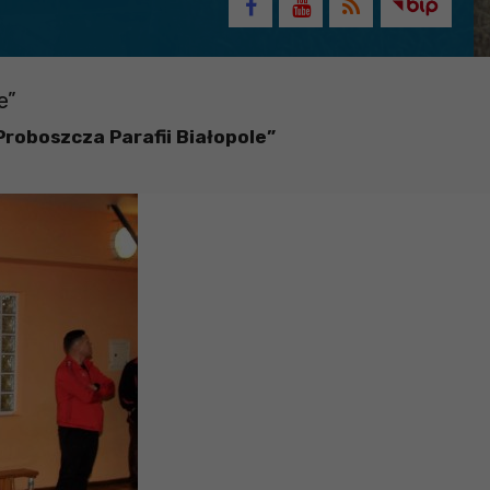
e”
Proboszcza Parafii Białopole”