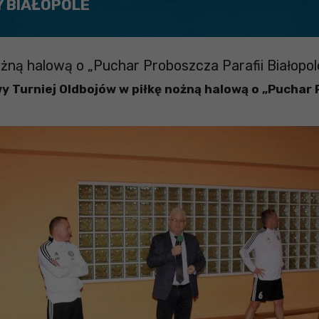
Y BIAŁOPOLE
żną halową o „Puchar Proboszcza Parafii Białopol
y Turniej Oldbojów w piłkę nożną halową o „Puchar 