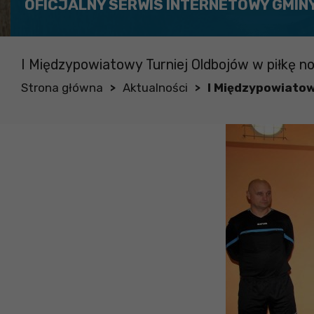
OFICJALNY SERWIS INTERNETOWY GMIN
I Międzypowiatowy Turniej Oldbojów w piłkę no
Strona główna
Aktualności
I Międzypowiatow
>
>