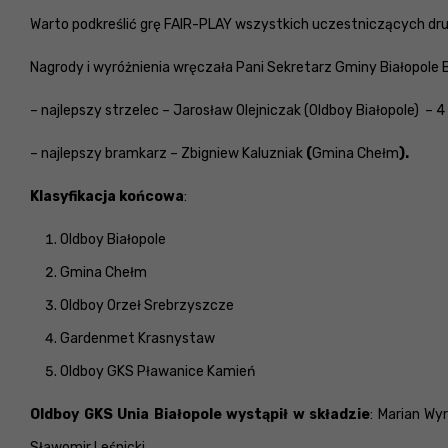
Warto podkreślić grę FAIR-PLAY wszystkich uczestniczących drużyn
Nagrody i wyróżnienia wręczała Pani Sekretarz Gminy Białopole 
– najlepszy strzelec – Jarosław Olejniczak (Oldboy Białopole) – 4
– najlepszy bramkarz – Zbigniew Kaluzniak
(
Gmina Chełm
).
Klasyfikacja końcowa
:
Oldboy Białopole
Gmina Chełm
Oldboy Orzeł Srebrzyszcze
Gardenmet Krasnystaw
Oldboy GKS Pławanice Kamień
Oldboy GKS Unia Białopole wystąpił w składzie
: Marian Wy
Sławomir Leśnicki.