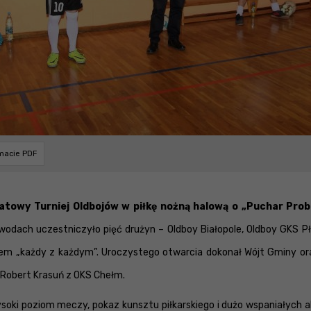
rmacie PDF
atowy Turniej Oldbojów w piłkę nożną halową o „Puchar Probo
awodach uczestniczyło pięć drużyn – Oldboy Białopole, Oldboy GKS 
m „każdy z każdym”. Uroczystego otwarcia dokonał Wójt Gminy ora
 Robert Krasuń z OKS Chełm.
soki poziom meczy, pokaz kunsztu piłkarskiego i dużo wspaniałych akc