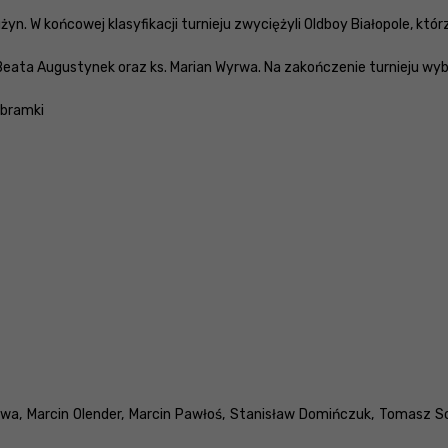
. W końcowej klasyfikacji turnieju zwyciężyli Oldboy Białopole, którzy
Beata Augustynek oraz ks. Marian Wyrwa. Na zakończenie turnieju wyb
 bramki
rwa, Marcin Olender, Marcin Pawłoś, Stanisław Domińczuk, Tomasz S