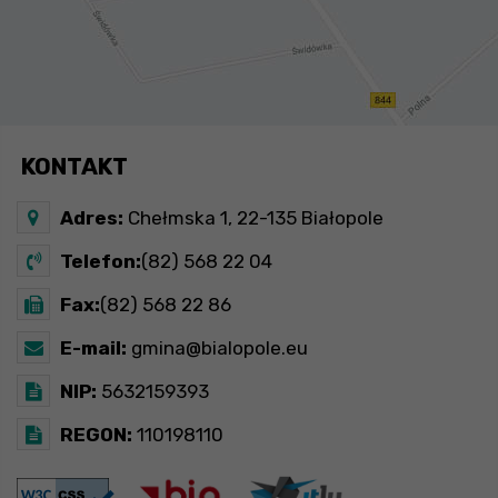
KONTAKT
Adres:
Chełmska 1, 22-135 Białopole
Telefon:
(82) 568 22 04
Fax:
(82) 568 22 86
E-mail:
gmina@bialopole.eu
NIP:
5632159393
REGON:
110198110