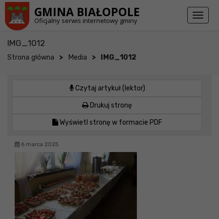
Przejdź do stopki strony
Przejdź do głównej treści strony
GMINA BIAŁOPOLE
Toggl
Oficjalny serwis internetowy gminy
naviga
IMG_1012
>
>
Strona główna
Media
IMG_1012
Czytaj artykuł (lektor)
Drukuj stronę
Wyświetl stronę w formacie PDF
6 marca 2025