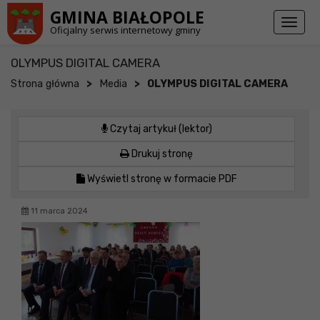
Przejdź do stopki strony
Przejdź do głównej treści strony
GMINA BIAŁOPOLE
Toggl
Oficjalny serwis internetowy gminy
naviga
OLYMPUS DIGITAL CAMERA
>
>
Strona główna
Media
OLYMPUS DIGITAL CAMERA
Czytaj artykuł (lektor)
Drukuj stronę
Wyświetl stronę w formacie PDF
11 marca 2024