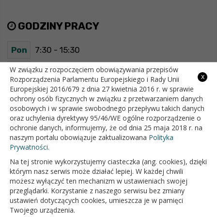
GODZINY PRACY
Pon
7:30 - 15:30
Wt
7:30 - 15:30
W związku z rozpoczęciem obowiązywania przepisów
x
Rozporządzenia Parlamentu Europejskiego i Rady Unii
Europejskiej 2016/679 z dnia 27 kwietnia 2016 r. w sprawie
Śr
7:30 - 15:30
ochrony osób fizycznych w związku z przetwarzaniem danych
osobowych i w sprawie swobodnego przepływu takich danych
Czw
7:30 - 15:30
oraz uchylenia dyrektywy 95/46/WE ogólne rozporządzenie o
ochronie danych, informujemy, że od dnia 25 maja 2018 r. na
Pt
7:30 - 15:30
naszym portalu obowiązuje zaktualizowana
Polityka
Prywatności.
Na tej stronie wykorzystujemy ciasteczka (ang. cookies), dzięki
OFICJALNY SERWIS INTERNETOWY GMINY BIAŁOPOLE
którym nasz serwis może działać lepiej. W każdej chwili
możesz wyłączyć ten mechanizm w ustawieniach swojej
przeglądarki. Korzystanie z naszego serwisu bez zmiany
ustawień dotyczących cookies, umieszcza je w pamięci
Twojego urządzenia.