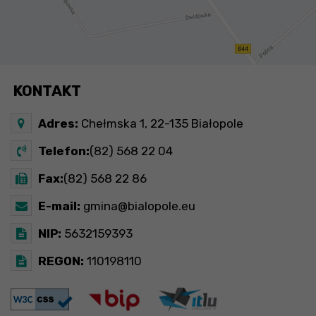
KONTAKT
Adres:
Chełmska 1, 22-135 Białopole
Telefon:
(82) 568 22 04
Fax:
(82) 568 22 86
E-mail:
gmina@bialopole.eu
NIP:
5632159393
REGON:
110198110