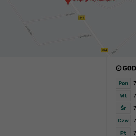
GOD
Pon
7
Wt
7
Śr
7
Czw
7
Pt
7