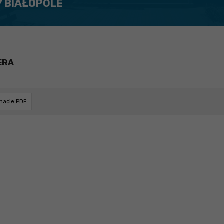
Y BIAŁOPOLE
ERA
rmacie PDF