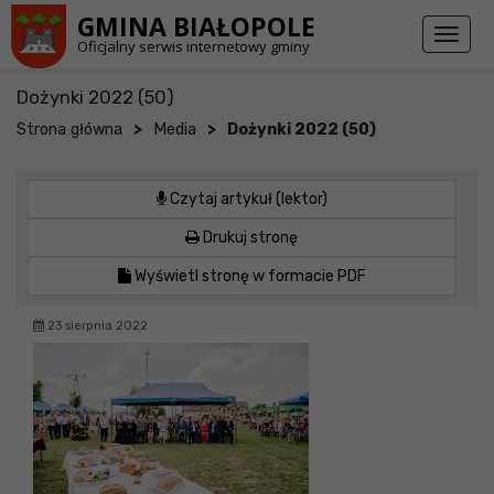
Przejdź do stopki strony
Przejdź do głównej treści strony
GMINA BIAŁOPOLE
Toggl
Oficjalny serwis internetowy gminy
naviga
Dożynki 2022 (50)
>
>
Strona główna
Media
Dożynki 2022 (50)
Czytaj artykuł (lektor)
Drukuj stronę
Wyświetl stronę w formacie PDF
23 sierpnia 2022