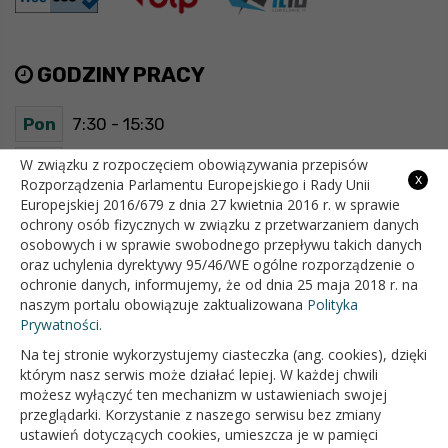
GODZINY PRACY
Pon
7:30 - 15:30
Wt
7:30 - 15:30
W związku z rozpoczęciem obowiązywania przepisów
x
Rozporządzenia Parlamentu Europejskiego i Rady Unii
Europejskiej 2016/679 z dnia 27 kwietnia 2016 r. w sprawie
Śr
7:30 - 15:30
ochrony osób fizycznych w związku z przetwarzaniem danych
osobowych i w sprawie swobodnego przepływu takich danych
Czw
7:30 - 15:30
oraz uchylenia dyrektywy 95/46/WE ogólne rozporządzenie o
ochronie danych, informujemy, że od dnia 25 maja 2018 r. na
Pt
7:30 - 15:30
naszym portalu obowiązuje zaktualizowana
Polityka
Prywatności.
Na tej stronie wykorzystujemy ciasteczka (ang. cookies), dzięki
OFICJALNY SERWIS INTERNETOWY GMINY BIAŁOPOLE
którym nasz serwis może działać lepiej. W każdej chwili
możesz wyłączyć ten mechanizm w ustawieniach swojej
przeglądarki. Korzystanie z naszego serwisu bez zmiany
ustawień dotyczących cookies, umieszcza je w pamięci