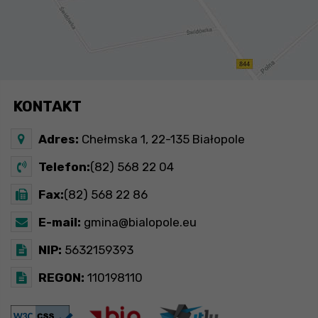
KONTAKT
Adres:
Chełmska 1, 22-135 Białopole
Telefon:
(82) 568 22 04
Fax:
(82) 568 22 86
E-mail:
gmina@bialopole.eu
NIP:
5632159393
REGON:
110198110