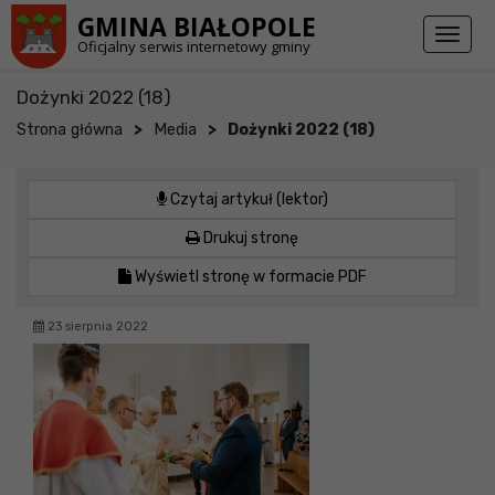
Przejdź do stopki strony
Przejdź do głównej treści strony
GMINA BIAŁOPOLE
Toggl
Oficjalny serwis internetowy gminy
naviga
Dożynki 2022 (18)
>
>
Strona główna
Media
Dożynki 2022 (18)
Czytaj artykuł (lektor)
Drukuj stronę
Wyświetl stronę w formacie PDF
23 sierpnia 2022