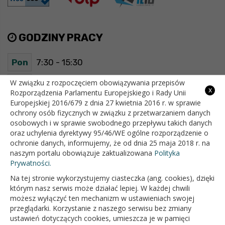
GODZINY PRACY
Pon
7:30 - 15:30
Wt
7:30 - 15:30
W związku z rozpoczęciem obowiązywania przepisów
x
Rozporządzenia Parlamentu Europejskiego i Rady Unii
Europejskiej 2016/679 z dnia 27 kwietnia 2016 r. w sprawie
Śr
7:30 - 15:30
ochrony osób fizycznych w związku z przetwarzaniem danych
osobowych i w sprawie swobodnego przepływu takich danych
Czw
7:30 - 15:30
oraz uchylenia dyrektywy 95/46/WE ogólne rozporządzenie o
ochronie danych, informujemy, że od dnia 25 maja 2018 r. na
Pt
7:30 - 15:30
naszym portalu obowiązuje zaktualizowana
Polityka
Prywatności.
Na tej stronie wykorzystujemy ciasteczka (ang. cookies), dzięki
OFICJALNY SERWIS INTERNETOWY GMINY BIAŁOPOLE
którym nasz serwis może działać lepiej. W każdej chwili
możesz wyłączyć ten mechanizm w ustawieniach swojej
przeglądarki. Korzystanie z naszego serwisu bez zmiany
ustawień dotyczących cookies, umieszcza je w pamięci