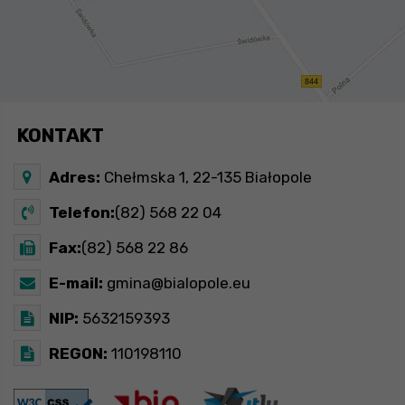
KONTAKT
Adres:
Chełmska 1, 22-135 Białopole
Telefon:
(82) 568 22 04
Fax:
(82) 568 22 86
E-mail:
gmina@bialopole.eu
NIP:
5632159393
REGON:
110198110