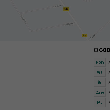
GOD
Pon
7
Wt
7
Śr
7
Czw
7
Pt
7