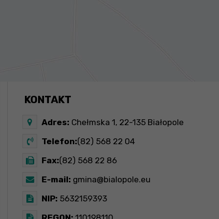
KONTAKT
Adres:
Chełmska 1, 22-135 Białopole
Telefon:
(82) 568 22 04
Fax:
(82) 568 22 86
E-mail:
gmina@bialopole.eu
NIP:
5632159393
REGON:
110198110