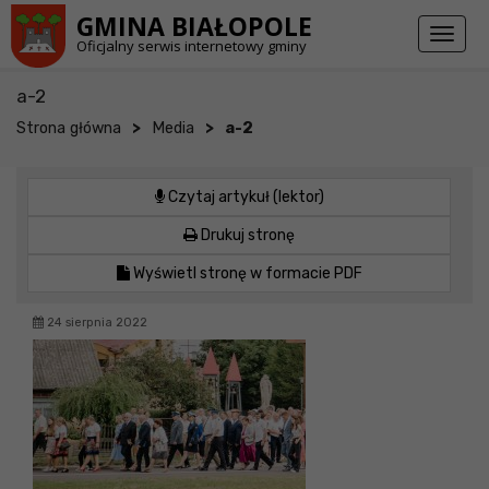
Przejdź do stopki strony
Przejdź do głównej treści strony
GMINA BIAŁOPOLE
Toggl
Oficjalny serwis internetowy gminy
naviga
a-2
>
>
Strona główna
Media
a-2
Czytaj artykuł (lektor)
Drukuj stronę
Wyświetl stronę w formacie PDF
24 sierpnia 2022