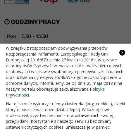
GODZINY PRACY
Pon
7:30 - 15:30
Wt
7:30 - 15:30
W związku z rozpoczęciem obowiązywania przepisów
x
Rozporządzenia Parlamentu Europejskiego i Rady Unii
Europejskiej 2016/679 z dnia 27 kwietnia 2016 r. w sprawie
Śr
7:30 - 15:30
ochrony osób fizycznych w związku z przetwarzaniem danych
osobowych i w sprawie swobodnego przepływu takich danych
Czw
7:30 - 15:30
oraz uchylenia dyrektywy 95/46/WE ogólne rozporządzenie o
ochronie danych, informujemy, że od dnia 25 maja 2018 r. na
Pt
7:30 - 15:30
naszym portalu obowiązuje zaktualizowana
Polityka
Prywatności.
Na tej stronie wykorzystujemy ciasteczka (ang. cookies), dzięki
OFICJALNY SERWIS INTERNETOWY GMINY BIAŁOPOLE
którym nasz serwis może działać lepiej. W każdej chwili
możesz wyłączyć ten mechanizm w ustawieniach swojej
przeglądarki. Korzystanie z naszego serwisu bez zmiany
ustawień dotyczących cookies, umieszcza je w pamięci