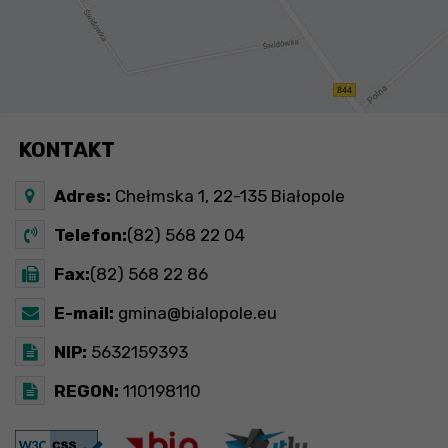
KONTAKT
Adres:
Chełmska 1, 22-135 Białopole
Telefon:
(82) 568 22 04
Fax:
(82) 568 22 86
E-mail:
gmina@bialopole.eu
NIP:
5632159393
REGON:
110198110