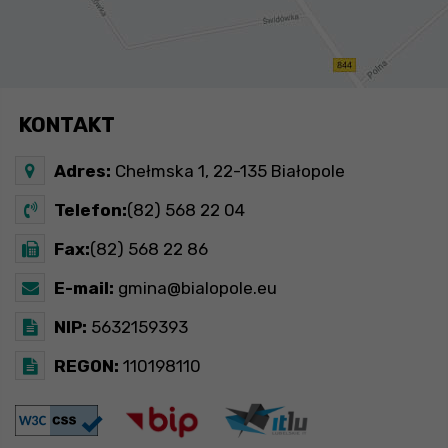
KONTAKT
Adres:
Chełmska 1, 22-135 Białopole
Telefon:
(82) 568 22 04
Fax:
(82) 568 22 86
E-mail:
gmina@bialopole.eu
NIP:
5632159393
REGON:
110198110