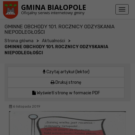
Przejdź do stopki strony
Przejdź do głównej treści strony
GMINA BIAŁOPOLE
Toggl
Oficjalny serwis internetowy gminy
naviga
GMINNE OBCHODY 101. ROCZNICY ODZYSKANIA
NIEPODLEGŁOŚCI
>
>
Strona główna
Aktualności
GMINNE OBCHODY 101. ROCZNICY ODZYSKANIA
NIEPODLEGŁOŚCI
Czytaj artykuł (lektor)
Drukuj stronę
Wyświetl stronę w formacie PDF
6 listopada 2019