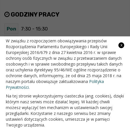
GODZINY PRACY
Pon
7:30 - 15:30
Wt
7:30 - 15:30
W związku z rozpoczęciem obowiązywania przepisów
x
Rozporządzenia Parlamentu Europejskiego i Rady Unii
Europejskiej 2016/679 z dnia 27 kwietnia 2016 r. w sprawie
Śr
7:30 - 15:30
ochrony osób fizycznych w związku z przetwarzaniem danych
osobowych i w sprawie swobodnego przepływu takich danych
Czw
7:30 - 15:30
oraz uchylenia dyrektywy 95/46/WE ogólne rozporządzenie o
ochronie danych, informujemy, że od dnia 25 maja 2018 r. na
Pt
7:30 - 15:30
naszym portalu obowiązuje zaktualizowana
Polityka
Prywatności.
Na tej stronie wykorzystujemy ciasteczka (ang. cookies), dzięki
OFICJALNY SERWIS INTERNETOWY GMINY BIAŁOPOLE
którym nasz serwis może działać lepiej. W każdej chwili
możesz wyłączyć ten mechanizm w ustawieniach swojej
przeglądarki. Korzystanie z naszego serwisu bez zmiany
ustawień dotyczących cookies, umieszcza je w pamięci
Twojego urządzenia.