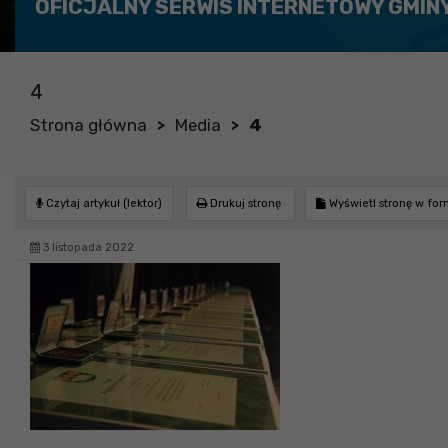
OFICJALNY SERWIS INTERNETOWY GMIN
4
Strona główna
Media
4
>
>
Czytaj artykuł (lektor)
Drukuj stronę
Wyświetl stronę w fo
3 listopada 2022