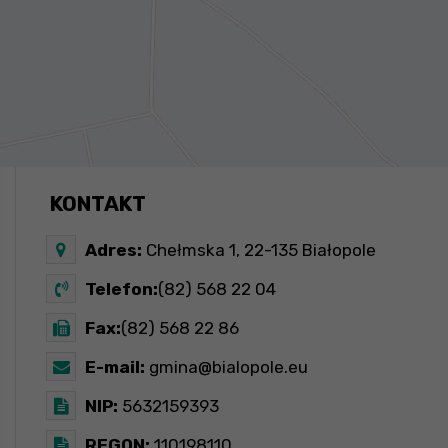
KONTAKT
Adres:
Chełmska 1, 22-135 Białopole
Telefon:
(82) 568 22 04
Fax:
(82) 568 22 86
E-mail:
gmina@bialopole.eu
NIP:
5632159393
REGON:
110198110