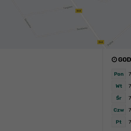
GOD
Pon
7
Wt
7
Śr
7
Czw
7
Pt
7