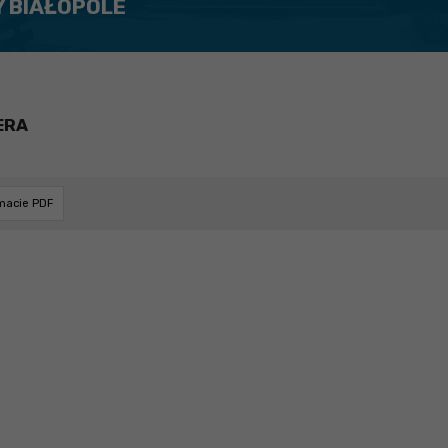
Y BIAŁOPOLE
ERA
rmacie PDF