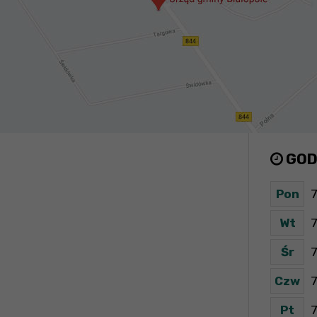
GOD
Pon
7
Wt
7
Śr
7
Czw
7
Pt
7