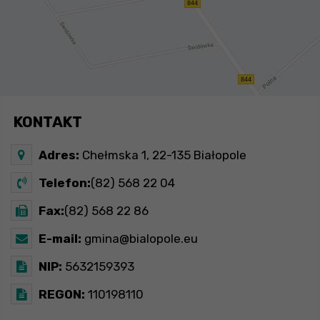
KONTAKT
Adres:
Chełmska 1, 22-135 Białopole
Telefon:
(82) 568 22 04
Fax:
(82) 568 22 86
E-mail:
gmina@bialopole.eu
NIP:
5632159393
REGON:
110198110