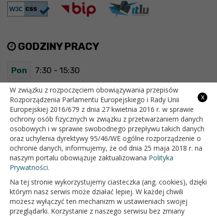
GODZINY PRACY
Pon
7:30 - 15:30
Wt
7:30 - 15:30
W związku z rozpoczęciem obowiązywania przepisów
x
Rozporządzenia Parlamentu Europejskiego i Rady Unii
Europejskiej 2016/679 z dnia 27 kwietnia 2016 r. w sprawie
Śr
7:30 - 15:30
ochrony osób fizycznych w związku z przetwarzaniem danych
osobowych i w sprawie swobodnego przepływu takich danych
Czw
7:30 - 15:30
oraz uchylenia dyrektywy 95/46/WE ogólne rozporządzenie o
ochronie danych, informujemy, że od dnia 25 maja 2018 r. na
Pt
7:30 - 15:30
naszym portalu obowiązuje zaktualizowana
Polityka
Prywatności.
Na tej stronie wykorzystujemy ciasteczka (ang. cookies), dzięki
OFICJALNY SERWIS INTERNETOWY GMINY BIAŁOPOLE
którym nasz serwis może działać lepiej. W każdej chwili
możesz wyłączyć ten mechanizm w ustawieniach swojej
przeglądarki. Korzystanie z naszego serwisu bez zmiany