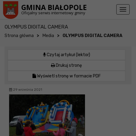
Przejdź do stopki strony
Przejdź do głównej treści strony
GMINA BIAŁOPOLE
Toggl
Oficjalny serwis internetowy gminy
naviga
OLYMPUS DIGITAL CAMERA
>
>
Strona główna
Media
OLYMPUS DIGITAL CAMERA
Czytaj artykuł (lektor)
Drukuj stronę
Wyświetl stronę w formacie PDF
29 września 2021