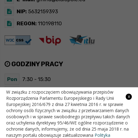
NIP:
5632159393
REGON:
110198110
GODZINY PRACY
Pon
7:30 - 15:30
Wt
7:30 - 15:30
W związku z rozpoczęciem obowiązywania przepisów
x
Rozporządzenia Parlamentu Europejskiego i Rady Unii
Europejskiej 2016/679 z dnia 27 kwietnia 2016 r. w sprawie
Śr
7:30 - 15:30
ochrony osób fizycznych w związku z przetwarzaniem danych
osobowych i w sprawie swobodnego przepływu takich danych
Czw
7:30 - 15:30
oraz uchylenia dyrektywy 95/46/WE ogólne rozporządzenie o
ochronie danych, informujemy, że od dnia 25 maja 2018 r. na
Pt
7:30 - 15:30
naszym portalu obowiązuje zaktualizowana
Polityka