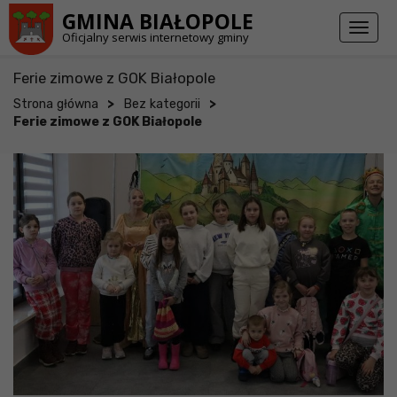
Przejdź do stopki strony
Przejdź do głównej treści strony
GMINA BIAŁOPOLE
Toggl
Oficjalny serwis internetowy gminy
naviga
Ferie zimowe z GOK Białopole
>
>
Strona główna
Bez kategorii
Ferie zimowe z GOK Białopole