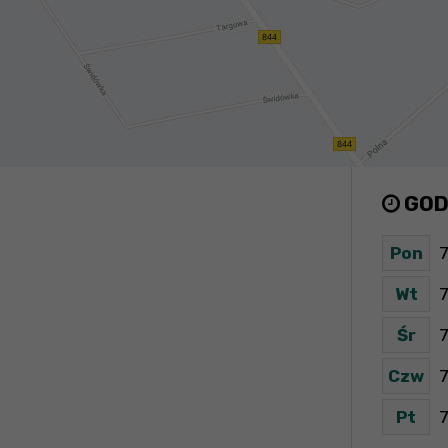
GOD
Pon
7
Wt
7
Śr
7
Czw
7
Pt
7