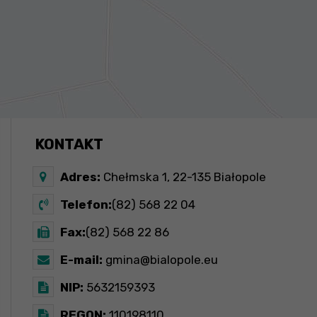
KONTAKT
Adres:
Chełmska 1, 22-135 Białopole
Telefon:
(82) 568 22 04
Fax:
(82) 568 22 86
E-mail:
gmina@bialopole.eu
NIP:
5632159393
REGON:
110198110