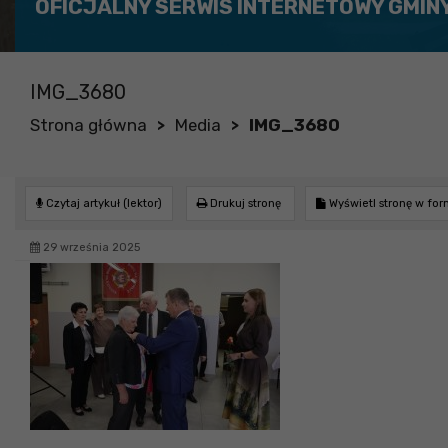
OFICJALNY SERWIS INTERNETOWY GMIN
IMG_3680
Strona główna
Media
IMG_3680
>
>
Czytaj artykuł (lektor)
Drukuj stronę
Wyświetl stronę w fo
29 września 2025