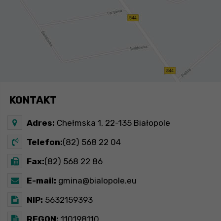
KONTAKT
Adres:
Chełmska 1, 22-135 Białopole
Telefon:
(82) 568 22 04
Fax:
(82) 568 22 86
E-mail:
gmina@bialopole.eu
NIP:
5632159393
REGON:
110198110