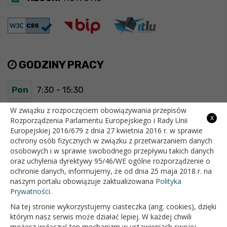
GODZINY PRACY
Pon
7:30 - 15:30
Wt
7:30 - 15:30
W związku z rozpoczęciem obowiązywania przepisów
x
Rozporządzenia Parlamentu Europejskiego i Rady Unii
Europejskiej 2016/679 z dnia 27 kwietnia 2016 r. w sprawie
Śr
7:30 - 15:30
ochrony osób fizycznych w związku z przetwarzaniem danych
osobowych i w sprawie swobodnego przepływu takich danych
Czw
7:30 - 15:30
oraz uchylenia dyrektywy 95/46/WE ogólne rozporządzenie o
ochronie danych, informujemy, że od dnia 25 maja 2018 r. na
Pt
7:30 - 15:30
naszym portalu obowiązuje zaktualizowana
Polityka
Prywatności.
Na tej stronie wykorzystujemy ciasteczka (ang. cookies), dzięki
OFICJALNY SERWIS INTERNETOWY GMINY BIAŁOPOLE
którym nasz serwis może działać lepiej. W każdej chwili
możesz wyłączyć ten mechanizm w ustawieniach swojej