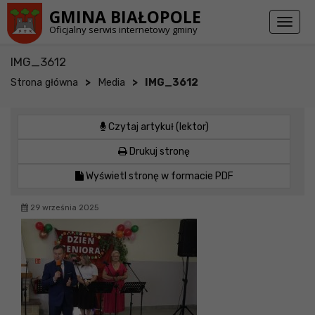
Przejdź do stopki strony
Przejdź do głównej treści strony
GMINA BIAŁOPOLE
Toggl
Oficjalny serwis internetowy gminy
naviga
IMG_3612
>
>
Strona główna
Media
IMG_3612
Czytaj artykuł (lektor)
Drukuj stronę
Wyświetl stronę w formacie PDF
29 września 2025