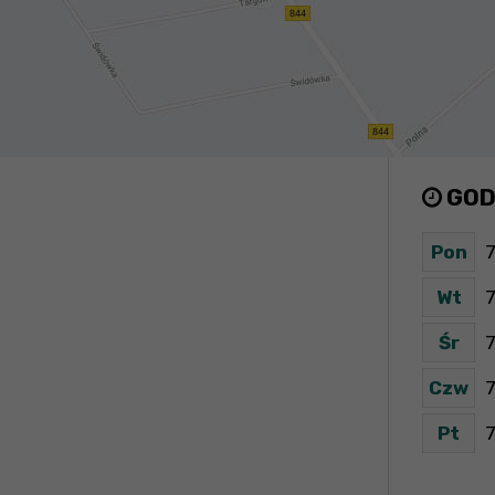
GOD
Pon
7
Wt
7
Śr
7
Czw
7
Pt
7