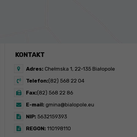
KONTAKT
Adres:
Chełmska 1, 22-135 Białopole
Telefon:
(82) 568 22 04
Fax:
(82) 568 22 86
E-mail:
gmina@bialopole.eu
NIP:
5632159393
REGON:
110198110