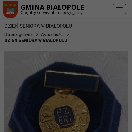
Przejdź do stopki strony
Przejdź do głównej treści strony
GMINA BIAŁOPOLE
Toggl
Oficjalny serwis internetowy gminy
naviga
DZIEŃ SENIORA W BIAŁOPOLU
>
>
Strona główna
Aktualności
DZIEŃ SENIORA W BIAŁOPOLU