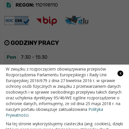
REGON:
110198110
GODZINY PRACY
Pon
7:30 - 15:30
Wt
7:30 - 15:30
W związku z rozpoczęciem obowiązywania przepisów
x
Rozporządzenia Parlamentu Europejskiego i Rady Unii
Europejskiej 2016/679 z dnia 27 kwietnia 2016 r. w sprawie
Śr
7:30 - 15:30
ochrony osób fizycznych w związku z przetwarzaniem danych
osobowych i w sprawie swobodnego przepływu takich danych
Czw
7:30 - 15:30
oraz uchylenia dyrektywy 95/46/WE ogólne rozporządzenie o
ochronie danych, informujemy, że od dnia 25 maja 2018 r. na
Pt
7:30 - 15:30
naszym portalu obowiązuje zaktualizowana
Polityka
Prywatności.
Na tej stronie wykorzystujemy ciasteczka (ang. cookies), dzięki
OFICJALNY SERWIS INTERNETOWY GMINY BIAŁOPOLE