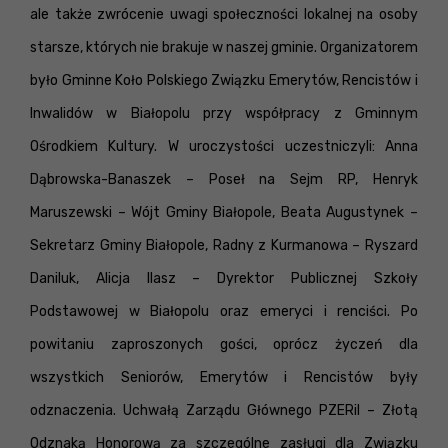
ale także zwrócenie uwagi społeczności lokalnej na osoby
starsze, których nie brakuje w naszej gminie. Organizatorem
było Gminne Koło Polskiego Związku Emerytów, Rencistów i
Inwalidów w Białopolu przy współpracy z Gminnym
Ośrodkiem Kultury. W uroczystości uczestniczyli: Anna
Dąbrowska-Banaszek – Poseł na Sejm RP, Henryk
Maruszewski – Wójt Gminy Białopole, Beata Augustynek –
Sekretarz Gminy Białopole, Radny z Kurmanowa – Ryszard
Daniluk, Alicja Ilasz – Dyrektor Publicznej Szkoły
Podstawowej w Białopolu oraz emeryci i renciści. Po
powitaniu zaproszonych gości, oprócz życzeń dla
wszystkich Seniorów, Emerytów i Rencistów były
odznaczenia. Uchwałą Zarządu Głównego PZERiI – Złotą
Odznaką Honorową za szczególne zasługi dla Związku