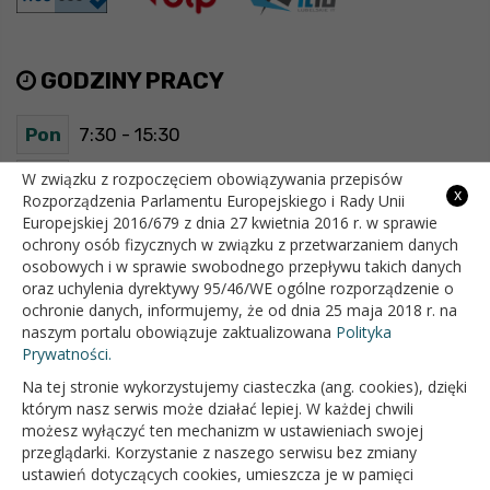
GODZINY PRACY
Pon
7:30 - 15:30
Wt
7:30 - 15:30
W związku z rozpoczęciem obowiązywania przepisów
x
Rozporządzenia Parlamentu Europejskiego i Rady Unii
Europejskiej 2016/679 z dnia 27 kwietnia 2016 r. w sprawie
Śr
7:30 - 15:30
ochrony osób fizycznych w związku z przetwarzaniem danych
osobowych i w sprawie swobodnego przepływu takich danych
Czw
7:30 - 15:30
oraz uchylenia dyrektywy 95/46/WE ogólne rozporządzenie o
ochronie danych, informujemy, że od dnia 25 maja 2018 r. na
Pt
7:30 - 15:30
naszym portalu obowiązuje zaktualizowana
Polityka
Prywatności.
Na tej stronie wykorzystujemy ciasteczka (ang. cookies), dzięki
OFICJALNY SERWIS INTERNETOWY GMINY BIAŁOPOLE
którym nasz serwis może działać lepiej. W każdej chwili
możesz wyłączyć ten mechanizm w ustawieniach swojej
przeglądarki. Korzystanie z naszego serwisu bez zmiany
ustawień dotyczących cookies, umieszcza je w pamięci