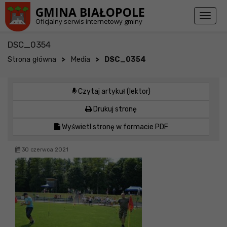
Przejdź do stopki strony
Przejdź do głównej treści strony
GMINA BIAŁOPOLE
Toggl
Oficjalny serwis internetowy gminy
naviga
DSC_0354
>
>
Strona główna
Media
DSC_0354
Czytaj artykuł (lektor)
Drukuj stronę
Wyświetl stronę w formacie PDF
30 czerwca 2021