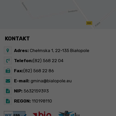
KONTAKT
Adres:
Chełmska 1, 22-135 Białopole
Telefon:
(82) 568 22 04
Fax:
(82) 568 22 86
E-mail:
gmina@bialopole.eu
NIP:
5632159393
REGON:
110198110