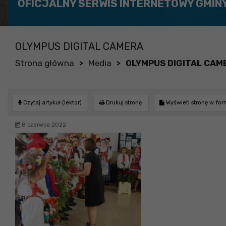
OFICJALNY SERWIS INTERNETOWY GMIN
OLYMPUS DIGITAL CAMERA
Strona główna
Media
OLYMPUS DIGITAL CAM
>
>
Czytaj artykuł (lektor)
Drukuj stronę
Wyświetl stronę w fo
8 czerwca 2022