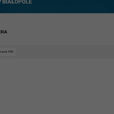
Y BIAŁOPOLE
ERA
rmacie PDF