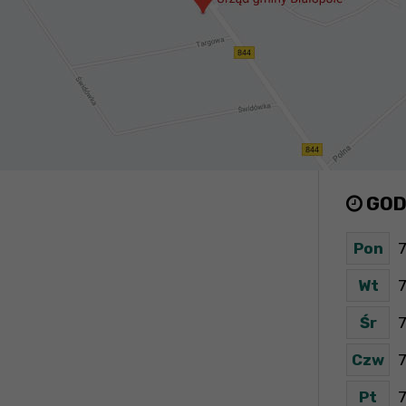
GOD
Pon
7
Wt
7
Śr
7
Czw
7
Pt
7