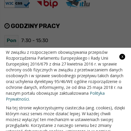
GODZINY PRACY
Pon
7:30 - 15:30
Wt
7:30 - 15:30
W związku z rozpoczęciem obowiązywania przepisów
x
Rozporządzenia Parlamentu Europejskiego i Rady Unii
Europejskiej 2016/679 z dnia 27 kwietnia 2016 r. w sprawie
Śr
7:30 - 15:30
ochrony osób fizycznych w związku z przetwarzaniem danych
osobowych i w sprawie swobodnego przepływu takich danych
Czw
7:30 - 15:30
oraz uchylenia dyrektywy 95/46/WE ogólne rozporządzenie o
ochronie danych, informujemy, że od dnia 25 maja 2018 r. na
Pt
7:30 - 15:30
naszym portalu obowiązuje zaktualizowana
Polityka
Prywatności.
Na tej stronie wykorzystujemy ciasteczka (ang. cookies), dzięki
OFICJALNY SERWIS INTERNETOWY GMINY BIAŁOPOLE
którym nasz serwis może działać lepiej. W każdej chwili
możesz wyłączyć ten mechanizm w ustawieniach swojej
przeglądarki. Korzystanie z naszego serwisu bez zmiany