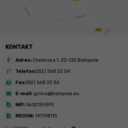
KONTAKT
Adres:
Chełmska 1, 22-135 Białopole
Telefon:
(82) 568 22 04
Fax:
(82) 568 22 86
E-mail:
gmina@bialopole.eu
NIP:
5632159393
REGON:
110198110