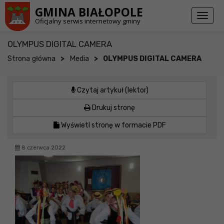
Przejdź do stopki strony
Przejdź do głównej treści strony
GMINA BIAŁOPOLE
Toggl
Oficjalny serwis internetowy gminy
naviga
OLYMPUS DIGITAL CAMERA
>
>
Strona główna
Media
OLYMPUS DIGITAL CAMERA
Czytaj artykuł (lektor)
Drukuj stronę
Wyświetl stronę w formacie PDF
8 czerwca 2022