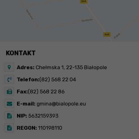
KONTAKT
Adres:
Chełmska 1, 22-135 Białopole
Telefon:
(82) 568 22 04
Fax:
(82) 568 22 86
E-mail:
gmina@bialopole.eu
NIP:
5632159393
REGON:
110198110