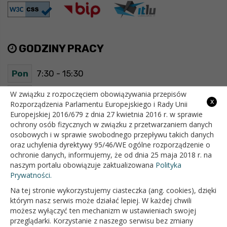
GODZINY PRACY
Pon
7:30 - 15:30
Wt
7:30 - 15:30
W związku z rozpoczęciem obowiązywania przepisów
x
Rozporządzenia Parlamentu Europejskiego i Rady Unii
Europejskiej 2016/679 z dnia 27 kwietnia 2016 r. w sprawie
Śr
7:30 - 15:30
ochrony osób fizycznych w związku z przetwarzaniem danych
osobowych i w sprawie swobodnego przepływu takich danych
Czw
7:30 - 15:30
oraz uchylenia dyrektywy 95/46/WE ogólne rozporządzenie o
ochronie danych, informujemy, że od dnia 25 maja 2018 r. na
Pt
7:30 - 15:30
naszym portalu obowiązuje zaktualizowana
Polityka
Prywatności.
Na tej stronie wykorzystujemy ciasteczka (ang. cookies), dzięki
OFICJALNY SERWIS INTERNETOWY GMINY BIAŁOPOLE
którym nasz serwis może działać lepiej. W każdej chwili
możesz wyłączyć ten mechanizm w ustawieniach swojej
przeglądarki. Korzystanie z naszego serwisu bez zmiany