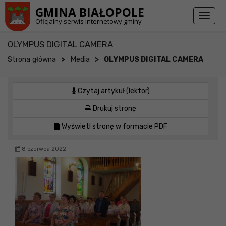
Przejdź do stopki strony
Przejdź do głównej treści strony
GMINA BIAŁOPOLE
Toggl
Oficjalny serwis internetowy gminy
naviga
OLYMPUS DIGITAL CAMERA
>
>
Strona główna
Media
OLYMPUS DIGITAL CAMERA
Czytaj artykuł (lektor)
Drukuj stronę
Wyświetl stronę w formacie PDF
8 czerwca 2022