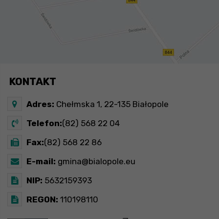
KONTAKT
Adres:
Chełmska 1, 22-135 Białopole
Telefon:
(82) 568 22 04
Fax:
(82) 568 22 86
E-mail:
gmina@bialopole.eu
NIP:
5632159393
REGON:
110198110