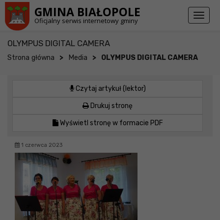
Przejdź do stopki strony
Przejdź do głównej treści strony
GMINA BIAŁOPOLE
Toggl
Oficjalny serwis internetowy gminy
naviga
OLYMPUS DIGITAL CAMERA
>
>
Strona główna
Media
OLYMPUS DIGITAL CAMERA
Czytaj artykuł (lektor)
Drukuj stronę
Wyświetl stronę w formacie PDF
1 czerwca 2023