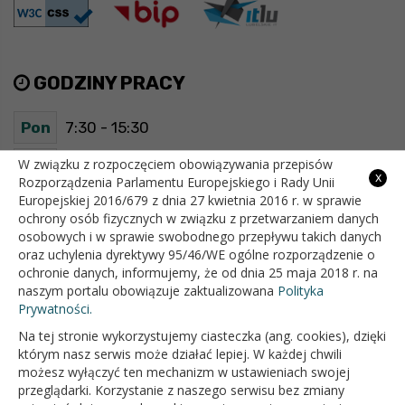
GODZINY PRACY
Pon
7:30 - 15:30
Wt
7:30 - 15:30
W związku z rozpoczęciem obowiązywania przepisów
x
Rozporządzenia Parlamentu Europejskiego i Rady Unii
Europejskiej 2016/679 z dnia 27 kwietnia 2016 r. w sprawie
Śr
7:30 - 15:30
ochrony osób fizycznych w związku z przetwarzaniem danych
osobowych i w sprawie swobodnego przepływu takich danych
Czw
7:30 - 15:30
oraz uchylenia dyrektywy 95/46/WE ogólne rozporządzenie o
ochronie danych, informujemy, że od dnia 25 maja 2018 r. na
Pt
7:30 - 15:30
naszym portalu obowiązuje zaktualizowana
Polityka
Prywatności.
Na tej stronie wykorzystujemy ciasteczka (ang. cookies), dzięki
OFICJALNY SERWIS INTERNETOWY GMINY BIAŁOPOLE
którym nasz serwis może działać lepiej. W każdej chwili
możesz wyłączyć ten mechanizm w ustawieniach swojej
przeglądarki. Korzystanie z naszego serwisu bez zmiany